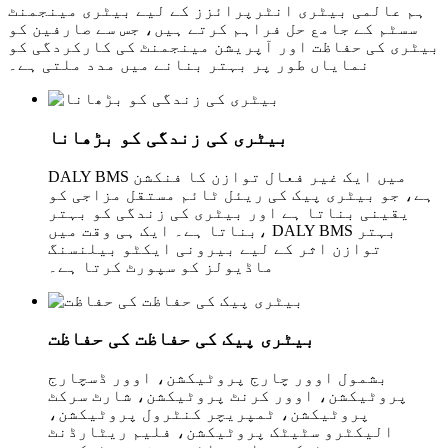
ہم عالمی بیٹری انٹرپرائزز کے لیے بیٹری مینجمنٹ
سسٹم کے جامع حل فراہم کرتے ہیں، جس سے صارفین کو
بیٹری کی حفاظت اور آپریشن مینجمنٹ کی کارکردگی کو
نمایاں طور پر بہتر بنانے میں مدد ملتی ہے۔
بیٹری کی زندگی کو بڑھانا
DALY BMS میں ایک غیر فعال توازن کا فنکشن
ہے، جو بیٹری پیک کی ریئل ٹائم مستقل مزاجی کو
یقینی بناتا ہے اور بیٹری کی زندگی کو بہتر
بناتا ہے۔ ایک ہی وقت میں، DALY BMS بہتر
توازن اثر کے لیے بیرونی ایکٹو بیلنسنگ
ماڈیولز کو سپورٹ کرتا ہے۔
بیٹری پیک کی حفاظت کی حفاظت
بشمول اوور چارج پروٹیکشن، اوور ڈسچارج
پروٹیکشن، اوور کرنٹ پروٹیکشن، شارٹ سرکٹ
پروٹیکشن، ٹمپریچر کنٹرول پروٹیکشن،
الیکٹرو سٹیٹک پروٹیکشن، فلیم ریٹارڈنٹ