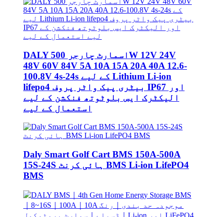
DALY اسمارٹ چارجر 500W 12V 24V
48V 60V 84V 5A 10A 15A 20A 40A 12.6-
100.8V 4s-24s کے لیے Lithium Li-ion
lifepo4 بیٹری پیک واٹر پروف IP67 اور
الیکٹرک ایس بلوٹوتھ فنکشن کے لیے
استعمال کے لیے
Daly Smart Golf Cart BMS 150A-500A
15S-24S ہائی کرنٹ BMS Li-ion LifePO4
BMS