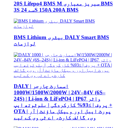
20S Lifepo4 BMS M سیریز معیاری BMS
3S سے 24S 150A 200A BMS
BMS Lithium بیٹری DALY Smart BMS
لوازمات
DALY اسمارٹ چارجر |
1000W/1500W/2000W | 24V–84V (6S–
24S) | Li-ion & LiFePO4 | IP67 واٹر
پروف | ≥93% کارکردگی | بلوٹوتھ ایپ +
OTA | پورٹ ایبل اور وہیکل ماؤنٹ | آر
وی، گالف کارٹ، اے ٹی وی کے لیے