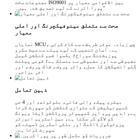
مصنوعات سخت ISO9001 بین الاقوامی معیار پر
پورا اترنے کے لیے تصدیق شدہ ہیں۔"
صحت سے متعلق مینوفیکچرنگ اور اعلی
معیار
نمایاں MCU، چپ زیادہ موثر طریقے سے کام کرتی
ہے۔ آسان تنصیب کے لیے پہلے سے سیٹ سکرو
پوزیشننگ سوراخ؛ بکسوا قسم کنکشن کیبل
مضبوطی سے اور مضبوطی سے منسلک ہے؛ قومی پیٹنٹ
گلو انجیکشن کا عمل، واٹر پروف، شاک پروف، اور
اثر مزاحم۔
ذہین تعامل
بیٹری پیک، وائی فائی، بلوٹوتھ، اور 4 جی
کمیونیکیشن کے متوازی کنکشن کو سپورٹ کرتا
ہے، اے پی پی، اپر کمپیوٹر پروڈکشن ڈیٹا ویونگ
کو لاگو کر سکتا ہے، مین اسٹریم انورٹر
پروٹوکول ڈاکنگ اور ملٹی اسکرین ڈسپلے کو
سپورٹ کرتا ہے۔