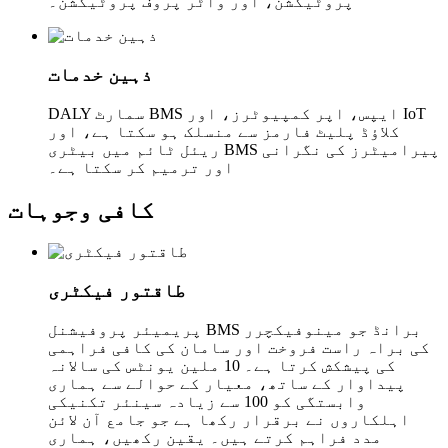
پروٹیکشن، اور واٹر پروف پروٹیکشن۔
ذہین خدمات
DALY سمارٹ BMS ایپس، اپر کمپیوٹرز، اور IoT
کلاؤڈ پلیٹ فارمز سے منسلک ہو سکتا ہے، اور
ریئل ٹائم میں بیٹری BMS پیرامیٹرز کی نگرانی
اور ترمیم کر سکتا ہے۔
کافی وجوہات
طاقتور فیکٹری
پریمیئر پروفیشنل BMS برانڈ جو مینوفیکچرر
کی براہ راست فروخت اور سامان کی کافی فراہمی
کی پیشکش کرتا ہے۔ 10 ملین یونٹس کی سالانہ
پیداوار کے ساتھ، معیار کے حوالے سے ہماری
وابستگی کو 100 سے زیادہ سینئر تکنیکی
اہلکاروں نے برقرار رکھا ہے جو جامع آن لائن
مدد فراہم کرتے ہیں۔ یقین رکھیں، ہماری