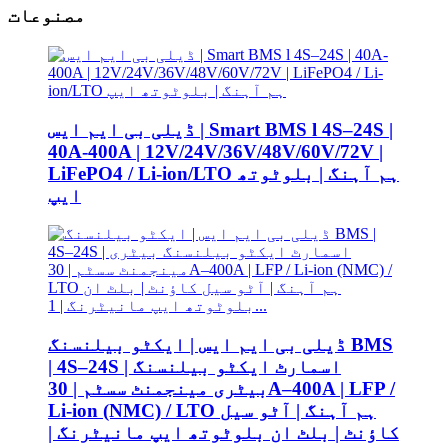
مصنوعات
ڈیلی بی ایم ایس | Smart BMS l 4S–24S |
40A-400A | 12V/24V/36V/48V/60V/72V |
LiFePO4 / Li-ion/LTO ہم آہنگ | بلوٹوتھ
ایپ
ڈیلی بی ایم ایس | ایکٹو بیلنسنگ BMS
| 4S–24S | اسمارٹ ایکٹو بیلنسنگ
بیٹری مینجمنٹ سسٹم | 30A–400A | LFP /
Li-ion (NMC) / LTO ہم آہنگ | آٹو سیل
کاؤنٹ | بلٹ ان بلوٹوتھ ایپ مانیٹرنگ |