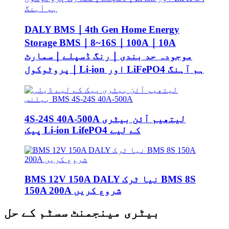
DALY BMS｜4th Gen Home Energy
Storage BMS｜8~16S｜100A｜10A
موجودہ حد بندی｜رنگ ڈسپلے｜سمارٹ
پروٹوکول｜Li-ion اور LiFePO4 ہم آہنگ
4S-24S 40A-500A لیتھیم آئن بیٹری
پیک Li-ion LifePO4 کے لیے
BMS 12V 150A DALY نیا ٹرک BMS 8S
150A 200A شروع کریں
بیٹری مینجمنٹ سسٹم کے حل