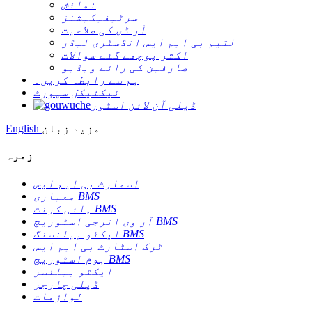
نمائش
سرٹیفیکیشنز
آر ڈی کی صلاحیت
لتیم بی ایم ایس انڈسٹری لیڈر
اکثر پوچھے گئے سوالات
صارفین کی رائے ویڈیو
ہم سے رابطہ کریں۔
ٹیکنیکل سپورٹ
ڈیلی آن لائن اسٹور
مزید زبان
English
زمرہ
اسمارٹ بی ایم ایس
معیاری BMS
ہائی کرنٹ BMS
آر وی انرجی اسٹوریج BMS
ایکٹو بیلنسنگ BMS
ٹرک اسٹارٹ بی ایم ایس
ہوم اسٹوریج BMS
ایکٹو بیلنسر
ڈیلی چارجر
لوازمات