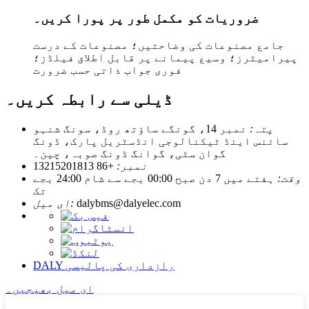
ضروریات کو مکمل طور پر پورا کریں۔
جامع مصنوعات کی وضاحتیں؛ مصنوعات کے درست
پیرامیٹرز؛ وسیع پیمانے پر قابل اطلاق فیلڈز؛
فوری جواب ذاتی حسب ضرورت
ڈیلی سے رابطہ کریں۔
پتہ:
نمبر 14، گونگے ساؤتھ روڈ، سونگ شنہو
سائنس اینڈ ٹیکنالوجی انڈسٹریل پارک، ڈونگ
گوان سٹی، گوانگ ڈونگ صوبہ، چین۔
نمبر:
+86 13215201813
وقت:
ہفتے میں 7 دن صبح 00:00 بجے سے شام 24:00 بجے
تک
dalybms@dalyelec.com
ای میل:
DALY رازداری کی پالیسی
ای میل بھیجیں۔