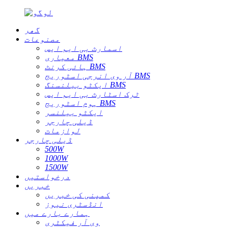
گھر
مصنوعات
اسمارٹ بی ایم ایس
معیاری BMS
ہائی کرنٹ BMS
آر وی انرجی اسٹوریج BMS
ایکٹو بیلنسنگ BMS
ٹرک اسٹارٹ بی ایم ایس
ہوم اسٹوریج BMS
ایکٹو بیلنسر
ڈیلی چارجر
لوازمات
ڈیلی چارجر
500W
1000W
1500W
درخواستیں
خبریں
کمپنی کی خبریں
انڈسٹری نیوز
ہمارے بارے میں
وی آر فیکٹری