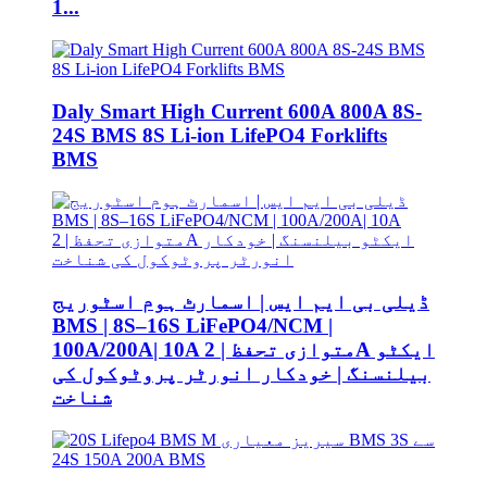
1...
Daly Smart High Current 600A 800A 8S-
24S BMS 8S Li-ion LifePO4 Forklifts
BMS
ڈیلی بی ایم ایس | اسمارٹ ہوم اسٹوریج
BMS | 8S–16S LiFePO4/NCM |
100A/200A| 10A متوازی تحفظ | 2A ایکٹو
بیلنسنگ | خودکار انورٹر پروٹوکول کی
شناخت